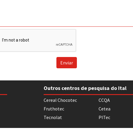
Enviar
Outros centros de pesquisa do Ital
Cereal Chocotec
CCQA
Fruthotec
Cetea
Tecnolat
PITec