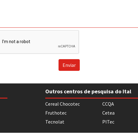
Enviar
Outros centros de pesquisa do Ital
Cereal Chocotec
CCQA
Fruthotec
Cetea
Tecnolat
PITec