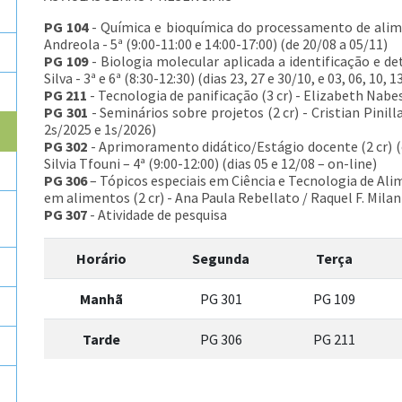
PG 104
- Química e bioquímica do processamento de alime
Andreola - 5ª (9:00-11:00 e 14:00-17:00) (de 20/08 a 05/11)
PG 109
- Biologia molecular aplicada a identificação e d
Silva - 3ª e 6ª (8:30-12:30) (dias 23, 27 e 30/10, e 03, 06, 10, 1
PG 211
- Tecnologia de panificação (3 cr) - Elizabeth Nabes
PG 301
- Seminários sobre projetos (2 cr) - Cristian Pinill
2s/2025 e 1s/2026)
PG 302
- Aprimoramento didático/Estágio docente (2 cr) (o
Silvia Tfouni – 4ª (9:00-12:00) (dias 05 e 12/08 – on-line)
PG 306
– Tópicos especiais em Ciência e Tecnologia de Ali
em alimentos (2 cr) - Ana Paula Rebellato / Raquel F. Milani 
PG 307
- Atividade de pesquisa
Horário
Segunda
Terça
Manhã
PG 301
PG 109
Tarde
PG 306
PG 211