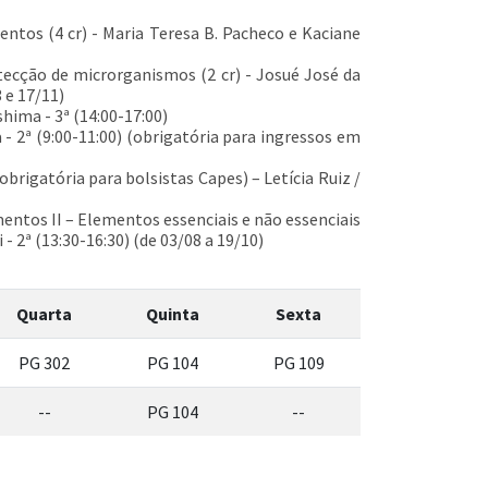
ntos (4 cr) - Maria Teresa B. Pacheco e Kaciane
etecção de microrganismos (2 cr) - Josué José da
3 e 17/11)
hima - 3ª (14:00-17:00)
a - 2ª (9:00-11:00) (obrigatória para ingressos em
brigatória para bolsistas Capes) – Letícia Ruiz /
mentos II – Elementos essenciais e não essenciais
- 2ª (13:30-16:30) (de 03/08 a 19/10)
Quarta
Quinta
Sexta
PG 302
PG 104
PG 109
--
PG 104
--