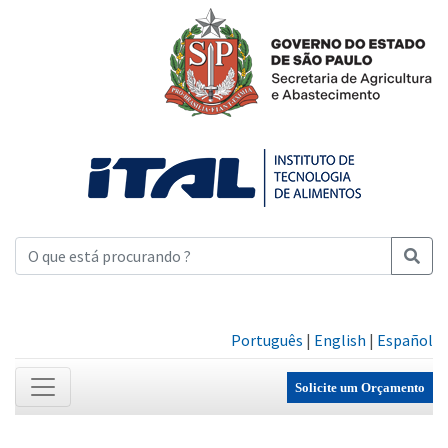
Português
|
English
|
Español
Solicite um Orçamento