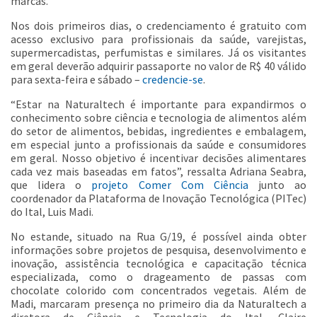
marcas.
Nos dois primeiros dias, o credenciamento é gratuito com
acesso exclusivo para profissionais da saúde, varejistas,
supermercadistas, perfumistas e similares. Já os visitantes
em geral deverão adquirir passaporte no valor de R$ 40 válido
para sexta-feira e sábado –
credencie-se
.
“Estar na Naturaltech é importante para expandirmos o
conhecimento sobre ciência e tecnologia de alimentos além
do setor de alimentos, bebidas, ingredientes e embalagem,
em especial junto a profissionais da saúde e consumidores
em geral. Nosso objetivo é incentivar decisões alimentares
cada vez mais baseadas em fatos”, ressalta Adriana Seabra,
que lidera o
projeto Comer Com Ciência
junto ao
coordenador da Plataforma de Inovação Tecnológica (PITec)
do Ital, Luis Madi.
No estande, situado na Rua G/19, é possível ainda obter
informações sobre projetos de pesquisa, desenvolvimento e
inovação, assistência tecnológica e capacitação técnica
especializada, como o drageamento de passas com
chocolate colorido com concentrados vegetais. Além de
Madi, marcaram presença no primeiro dia da Naturaltech a
diretora de Ciência e Tecnologia do Ital, Claire