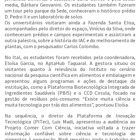
media, Bárbara Geovanini. Os estudantes também fizeram
um tour pelo parque da Sede, conheceram o histórico prédio
D. Pedro II e um laboratório de solos.
Os universitários visitaram ainda a Fazenda Santa Elisa,
acompanhados pelo diretor do espaço, Vinícius da Silva, onde
conheceram prédios e campos experimentais e assistiram a
outra palestra, sobre a história do IAC e do melhoramento de
plantas, com o pesquisador Carlos Colombo.
No Ital, os estudantes foram recebidos pela coordenadora,
Eloísa Garcia, no AptaHub Taquaral. A gestora situou os
visitantes quanto à relevância do Intituto no cenário
nacional da pesquisa científica em alimentos e embalagem e
apresentou alguns programas e ações de destaque da
instituição, como a Plataforma Biotecnológica Integrada de
Ingredientes Saudáveis (PBIS) e o CCD Circula, focado na
gestão de resíduos pós-consumo. “Existe muita ciência e
muita tecnologia por trás dos alimentos”, pontuou Eloísa.
Na sequência, o diretor da Plataforma de Inovação
Tecnológica (PITec), Luis Madi, apresentou a audiência ao
Projeto Comer Com Ciência, iniciativa voltada a trazer
informação confiável sobre ciência e tecnologia de
alimentos à população. Madi ressaltou ainda o trabalho do