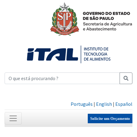
Português
|
English
|
Español
Solicite um Orçamento