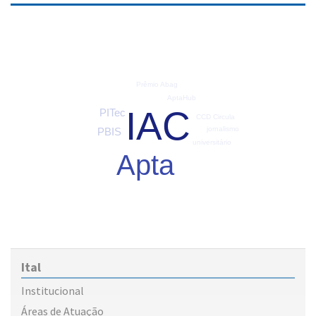
Prêmio Abag
AptaHub
IAC
PITec
CCD Circula
jornalismo
PBIS
universitário
Apta
Ital
Institucional
Áreas de Atuação