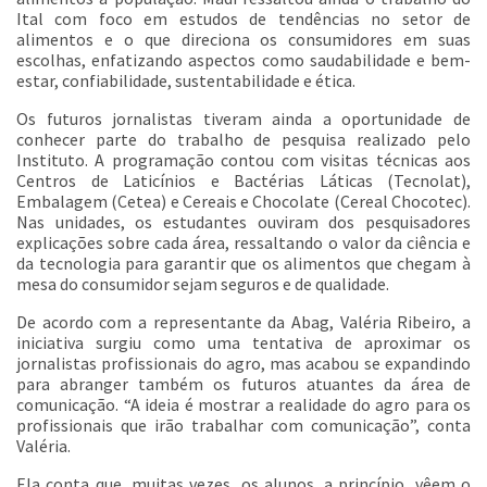
Ital com foco em estudos de tendências no setor de
alimentos e o que direciona os consumidores em suas
escolhas, enfatizando aspectos como saudabilidade e bem-
estar, confiabilidade, sustentabilidade e ética.
Os futuros jornalistas tiveram ainda a oportunidade de
conhecer parte do trabalho de pesquisa realizado pelo
Instituto. A programação contou com visitas técnicas aos
Centros de Laticínios e Bactérias Láticas (Tecnolat),
Embalagem (Cetea) e Cereais e Chocolate (Cereal Chocotec).
Nas unidades, os estudantes ouviram dos pesquisadores
explicações sobre cada área, ressaltando o valor da ciência e
da tecnologia para garantir que os alimentos que chegam à
mesa do consumidor sejam seguros e de qualidade.
De acordo com a representante da Abag, Valéria Ribeiro, a
iniciativa surgiu como uma tentativa de aproximar os
jornalistas profissionais do agro, mas acabou se expandindo
para abranger também os futuros atuantes da área de
comunicação. “A ideia é mostrar a realidade do agro para os
profissionais que irão trabalhar com comunicação”, conta
Valéria.
Ela conta que, muitas vezes, os alunos, a princípio, vêem o