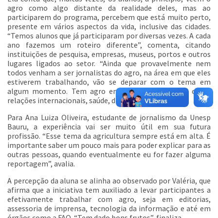
agro como algo distante da realidade deles, mas ao
participarem do programa, percebem que está muito perto,
presente em vários aspectos da vida, inclusive das cidades.
“Temos alunos que já participaram por diversas vezes. A cada
ano fazemos um roteiro diferente”, comenta, citando
instituições de pesquisa, empresas, museus, portos e outros
lugares ligados ao setor. “Ainda que provavelmente nem
todos venham a ser jornalistas do agro, na área em que eles
estiverem trabalhando, vão se deparar com o tema em
algum momento. Tem agro em todas as editorias, como
relações internacionais, saúde, direito...”, exemplifica.
Para Ana Luiza Oliveira, estudante de jornalismo da Unesp
Bauru, a experiência vai ser muito útil em sua futura
profissão. “Esse tema da agricultura sempre está em alta. É
importante saber um pouco mais para poder explicar para as
outras pessoas, quando eventualmente eu for fazer alguma
reportagem”, avalia.
A percepção da aluna se alinha ao observado por Valéria, que
afirma que a iniciativa tem auxiliado a levar participantes a
efetivamente trabalhar com agro, seja em editorias,
assessoria de imprensa, tecnologia da informação e até em
órgãos como a FAO. “Tem dado bons frutos”, finaliza.