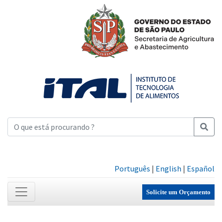
Português
|
English
|
Español
Solicite um Orçamento