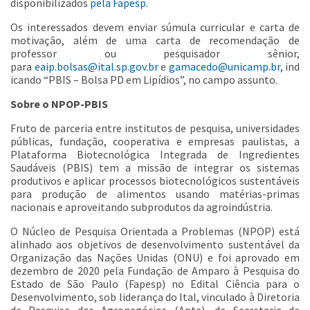
disponibilizados
pela Fapesp
.
Os interessados devem enviar súmula curricular e carta de
motivação, além de uma carta de recomendação de
professor ou pesquisador sênior,
para
eaip.bolsas@ital.sp.gov.br
e
gamacedo@unicamp.br
, ind
icando “PBIS – Bolsa PD em Lipídios”, no campo assunto.
Sobre o NPOP-PBIS
Fruto de parceria entre institutos de pesquisa, universidades
públicas, fundação, cooperativa e empresas paulistas, a
Plataforma Biotecnológica Integrada de Ingredientes
Saudáveis (PBIS) tem a missão de integrar os sistemas
produtivos e aplicar processos biotecnológicos sustentáveis
para produção de alimentos usando matérias-primas
nacionais e aproveitando subprodutos da agroindústria.
O Núcleo de Pesquisa Orientada a Problemas (NPOP) está
alinhado aos objetivos de desenvolvimento sustentável da
Organização das Nações Unidas (ONU) e foi aprovado em
dezembro de 2020 pela Fundação de Amparo à Pesquisa do
Estado de São Paulo (Fapesp) no Edital Ciência para o
Desenvolvimento, sob liderança do Ital, vinculado à Diretoria
de Pesquisa dos Agronegócios (Apta), da Secretaria de