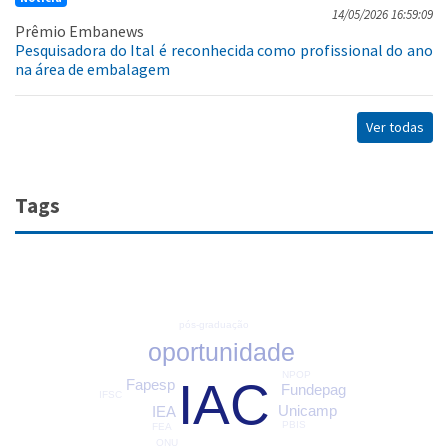
14/05/2026 16:59:09
Prêmio Embanews
Pesquisadora do Ital é reconhecida como profissional do ano
na área de embalagem
Ver todas
Tags
pós-graduação
oportunidade
NPOP
IAC
Fapesp
Fundepag
IFSC
Unicamp
IEA
PBIS
FEA
ONU