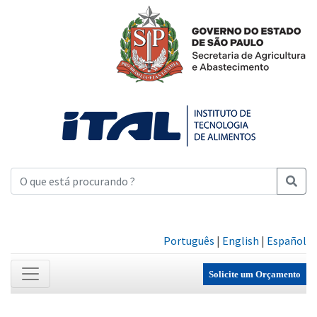
Português
|
English
|
Español
Solicite um Orçamento