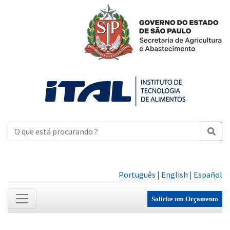
Português
|
English
|
Español
Solicite um Orçamento